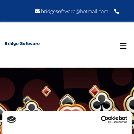
bridgesoftware@hotmail.com


Development of great